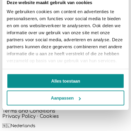
DE VOORDELEN OP EEN RIJ
Deze website maakt gebruik van cookies
We gebruiken cookies om content en advertenties te
Marktleider sinds 2010
Erkend referent van de IND
personaliseren, om functies voor social media te bieden
Je eigen ervaren en betrokken accountmanager
All-in prijzen zonder verrassingen
en om ons websiteverkeer te analyseren. Ook delen we
Eerlijke informatie over het programma
informatie over uw gebruik van onze site met onze
Uitgebreide onboarding voor au pairs
partners voor social media, adverteren en analyse. Deze
CONTACT
partners kunnen deze gegevens combineren met andere
📞 +31(0)70 221 13 95
informatie die u aan ze heeft verstrekt of die ze hebben
📧
info@aupairinternational.nl
verzameld op basis van uw gebruik van hun services.
Alles toestaan
In partnership with:
Aanpassen
About us
·
FAQ
Terms and Conditions
Privacy Policy ·
Cookies
🇳🇱Nederlands