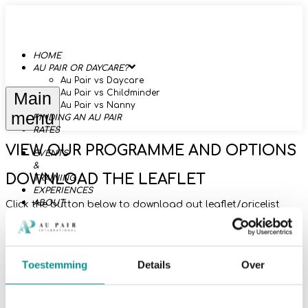
HOME
AU PAIR OR DAYCARE?
Au Pair vs Daycare
Au Pair vs Childminder
Main
Au Pair vs Nanny
menu
FINDING AN AU PAIR
RATES
VIEW OUR PROGRAMME AND OPTIONS
EVENTS
&
DOWNLOAD THE LEAFLET
TRAINING
EXPERIENCES
ABOUT
Click the button below to download out leaflet/pricelist
(PDF file).
US
CONTACT
Download leaflet
Brochure & prijslijst
Toestemming
Details
Over
(PDF, 1 MB)